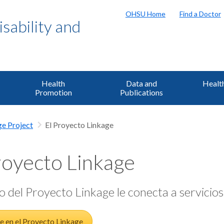
OHSU Home
Find a Doctor
sability and
Health
Data and
Health
Promotion
Publications
ge Project
El Proyecto Linkage
royecto Linkage
o del Proyecto Linkage le conecta a servicio
e en el Proyecto Linkage