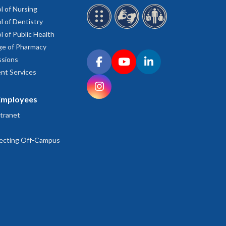
l of Nursing
l of Dentistry
l of Public Health
ge of Pharmacy
Connect with OHSU on social media
sions
Facebook
YouTube
LinkedIn
nt Services
Instagram
Employees
tranet
ecting Off-Campus