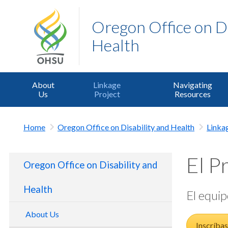
Oregon Office on Di
Health
About
Linkage
Navigating
Us
Project
Resources
Home
Oregon Office on Disability and Health
Linka
El P
Oregon Office on Disability and
Health
El equip
About Us
Inscríbas