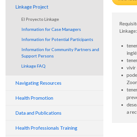
Our Staff
Linkage Project
Advisory Council
El Proyecto Linkage
Requisit
Information for Case Managers
Linkage
Information for Potential Participants
tener
Information for Community Partners and
inglé
Support Persons
tene
Linkage FAQ
vivi
pode
Zoom
Navigating Resources
tene
preve
Health Promotion
dese
Taking Charge of My Health Care Toolkit
a re
Data and Publications
Recursos en español
Supplemental Materials
Success Stories and Data
Health Professionals Training
Walk With Ease
Support Person Fact Sheets
Peer Reviewed Publications