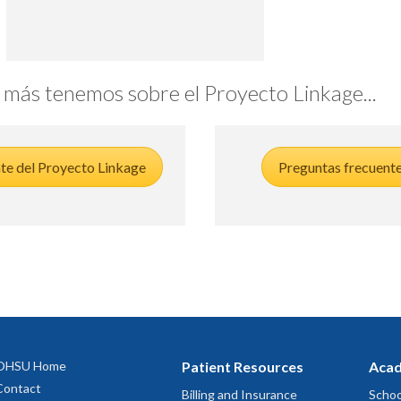
 más tenemos sobre el Proyecto Linkage...
te del Proyecto Linkage
Preguntas frecuent
OHSU Home
Patient Resources
Acad
Contact
Billing and Insurance
Schoo