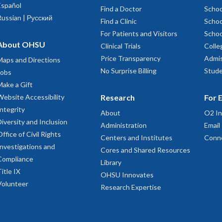
Español
Find a Doctor
Schoo
Russian | Русский
Find a Clinic
Schoo
For Patients and Visitors
Schoo
About OHSU
Clinical Trials
Colle
Price Transparency
Admis
Maps and Directions
No Surprise Billing
Stude
Jobs
Make a Gift
Website Accessibility
Research
For 
Integrity
About
O2 In
Diversity and Inclusion
Administration
Email
Office of Civil Rights
Centers and Institutes
Conn
Investigations and
Cores and Shared Resources
Compliance
Library
Title IX
OHSU Innovates
Volunteer
Research Expertise